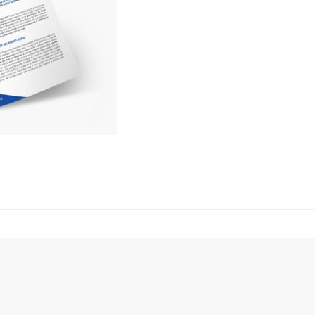
Révélez-vous
Contactez-moi
 : n'oubliez pas de jouer au jeu du DINO avant de par