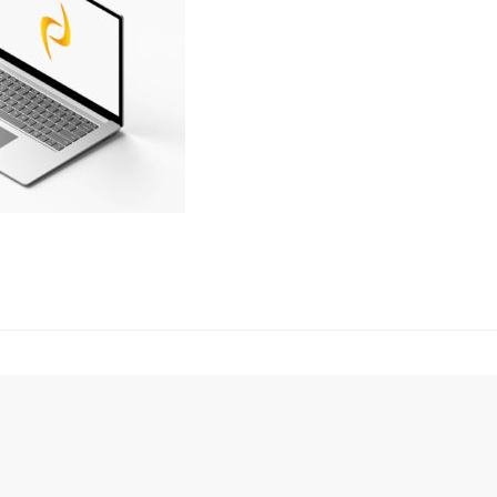
Révélez-vous
Contactez-moi
 : n'oubliez pas de jouer au jeu du DINO avant de par